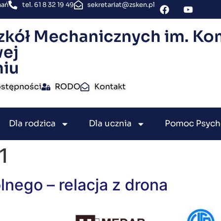
nań
tel. 61 8 32 19 49
sekretariat@zsken.pl
zkół Mechanicznych im. Kom
ej
niu
ostępności
RODO
Kontakt
Dla rodzica
Dla ucznia
Pomoc Psych
1
nego – relacja z drona