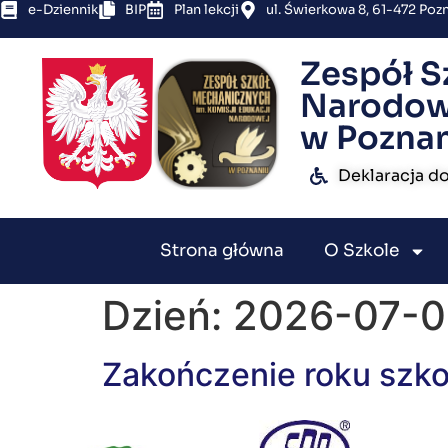
e-Dziennik
BIP
Plan lekcji
ul. Świerkowa 8, 61-472 Poz
Zespół S
Narodow
w Pozna
Deklaracja d
Strona główna
O Szkole
Dzień:
2026-07-0
Zakończenie roku szkol