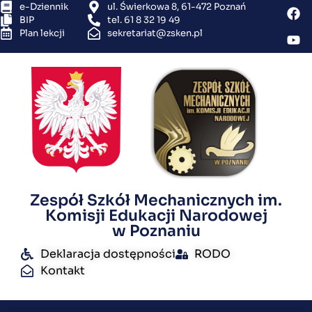
e-Dziennik
ul. Świerkowa 8, 61-472 Poznań
BIP
tel. 61 8 32 19 49
Plan lekcji
sekretariat@zsken.pl
Zespół Szkół Mechanicznych im.
Komisji Edukacji Narodowej
w Poznaniu
Deklaracja dostępności
RODO
Kontakt