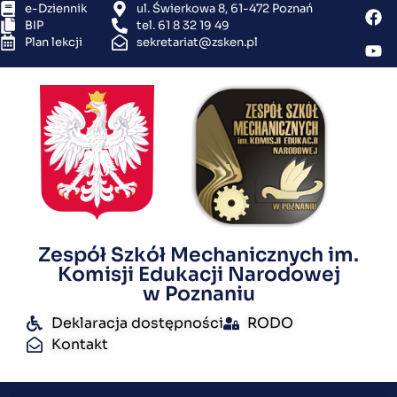
e-Dziennik
ul. Świerkowa 8, 61-472 Poznań
BIP
tel. 61 8 32 19 49
Plan lekcji
sekretariat@zsken.pl
Zespół Szkół Mechanicznych im.
Komisji Edukacji Narodowej
w Poznaniu
Deklaracja dostępności
RODO
Kontakt