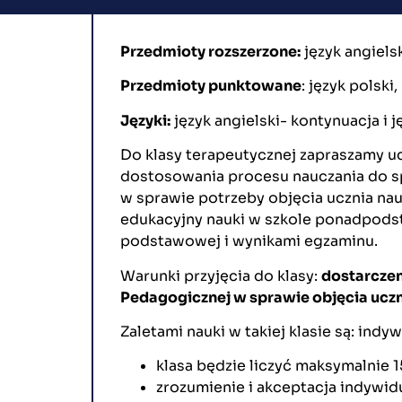
Przedmioty rozszerzone:
język angielsk
Przedmioty punktowane
: język polsk
Języki:
język angielski- kontynuacja i j
Do klasy terapeutycznej zapraszamy u
dostosowania procesu nauczania do sp
w sprawie potrzeby objęcia ucznia na
edukacyjny nauki w szkole ponadpods
podstawowej i wynikami egzaminu.
Warunki przyjęcia do klasy:
dostarczen
Pedagogicznej
w sprawie objęcia uczn
Zaletami nauki w takiej klasie są: ind
klasa będzie liczyć maksymalnie 1
zrozumienie i akceptacja indywi