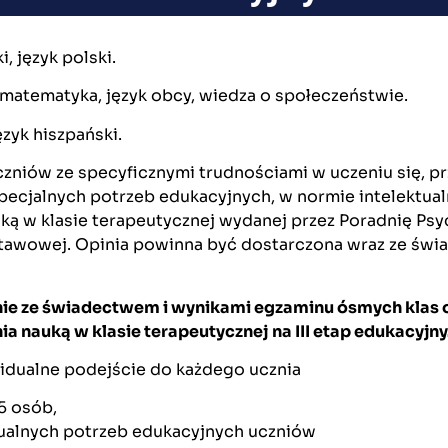
i, język polski.
i, matematyka, język obcy, wiedza o społeczeństwie.
ęzyk hiszpański.
czniów ze specyficznymi trudnościami w uczeniu się, 
ecjalnych potrzeb edukacyjnych, w normie intelektualn
uką w klasie terapeutycznej wydanej przez Poradnię P
tawowej. Opinia powinna być dostarczona wraz ze świ
ie ze świadectwem i wynikami egzaminu ósmych klas o
ia nauką w klasie terapeutycznej
na III etap edukacyjny
ywidualne podejście do każdego ucznia
5 osób,
dualnych potrzeb edukacyjnych uczniów