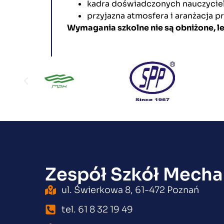
kadra doświadczonych nauczyciel
przyjazna atmosfera i aranżacja p
Wymagania szkolne nie są obniżone, l
Zespół Szkół Mecha
ul. Świerkowa 8, 61-472 Poznań
tel. 61 8 32 19 49