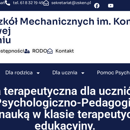
nań
tel. 61 8 32 19 49
sekretariat@zsken.pl
zkół Mechanicznych im. Kom
ej
niu
ostępności
RODO
Kontakt
Dla rodzica
Dla ucznia
Pomoc Psych
 terapeutyczna dla uczni
 Psychologiczno-Pedagogi
nauką w klasie terapeutyc
edukacyjny.