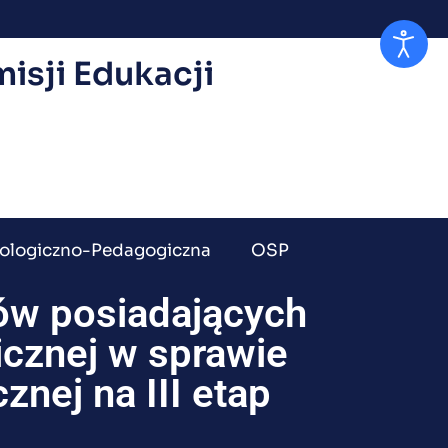
isji Edukacji
ologiczno-Pedagogiczna
OSP
ów posiadających
cznej w sprawie
znej na III etap