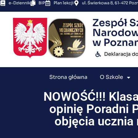
e-Dziennik
BIP
Plan lekcji
ul. Świerkowa 8, 61-472 Poz
Zespół S
Narodow
w Pozna
Deklaracja d
Strona główna
O Szkole
NOWOŚĆ!!! Klasa
opinię Poradni
objęcia ucznia 